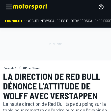
FORMULE 1
ACCUEIL
NEWS
GALERIES PHOTO
VIDÉOS
CALENDRIER
R
Formule 1
GP de Miami
LA DIRECTION DE RED BULL
DÉNONCE L'ATTITUDE DE
WOLFF AVEC VERSTAPPEN
La haute direction de Red Bull tape du poing sur la
table pour remettre de l'ordre autour de l'avenir de