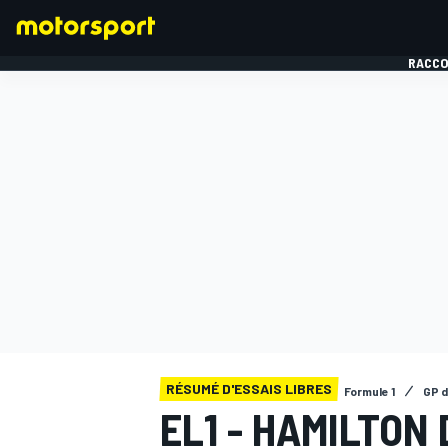
RACCO
FORMULE 1
RÉSUMÉ D'ESSAIS LIBRES
Formule 1
GP d
EL1 - HAMILTON