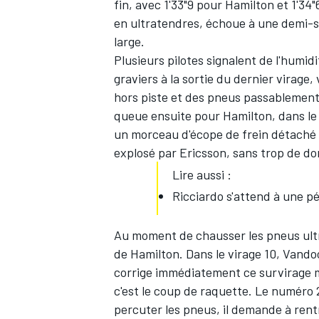
fin, avec 1'33"9 pour Hamilton et 1'34
en ultratendres, échoue à une demi-s
large.
Plusieurs pilotes signalent de l'humid
graviers à la sortie du dernier virage,
AUTRES CHAMPIONNATS
hors piste et des pneus passablement 
queue ensuite pour Hamilton, dans le v
un morceau d'écope de frein détaché d
explosé par Ericsson, sans trop de 
Lire aussi :
Ricciardo s'attend à une 
Au moment de chausser les pneus ult
de Hamilton. Dans le virage 10, Vandoo
corrige immédiatement ce survirage 
c'est le coup de raquette. Le numéro 2
percuter les pneus, il demande à rent