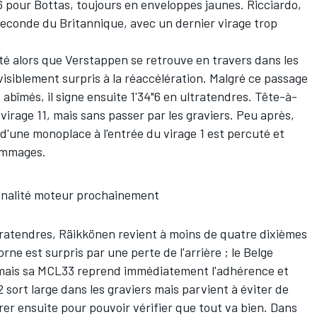
"6 pour Bottas, toujours en enveloppes jaunes. Ricciardo,
econde du Britannique, avec un dernier virage trop
ité alors que Verstappen se retrouve en travers dans les
 visiblement surpris à la réaccélération. Malgré ce passage
abîmés, il signe ensuite 1'34"6 en ultratendres. Tête-à-
irage 11, mais sans passer par les graviers. Peu après,
'une monoplace à l'entrée du virage 1 est percuté et
dommages.
pénalité moteur prochainement
ratendres, Räikkönen revient à moins de quatre dixièmes
rne est surpris par une perte de l'arrière ; le Belge
mais sa MCL33 reprend immédiatement l'adhérence et
 sort large dans les graviers mais parvient à éviter de
rer ensuite pour pouvoir vérifier que tout va bien. Dans