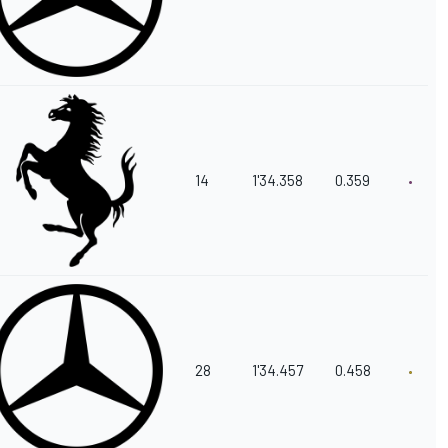
14
1'34.358
0.359
28
1'34.457
0.458