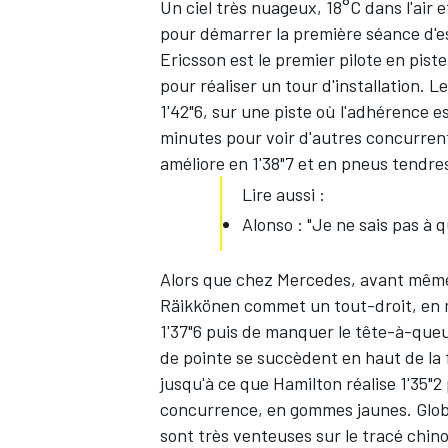
Un ciel très nuageux, 18°C dans l'air e
pour démarrer la première séance d'es
Ericsson est le premier pilote en pist
pour réaliser un tour d'installation. L
1'42"6, sur une piste où l'adhérence es
minutes pour voir d'autres concurrent
améliore en 1'38"7 et en pneus tendre
Lire aussi :
Alonso : "Je ne sais pas à q
Alors que chez Mercedes, avant même l
Räikkönen commet un tout-droit, en 
1'37"6 puis de manquer le tête-à-queu
de pointe se succèdent en haut de la 
jusqu'à ce que Hamilton réalise 1'35"2
concurrence, en gommes jaunes. Globa
sont très venteuses sur le tracé chino