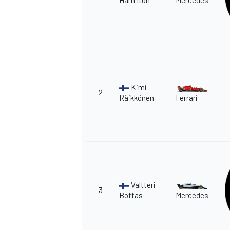
Kimi
2
Räikkönen
Ferrari
Valtteri
3
Bottas
Mercedes