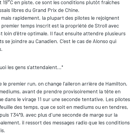
t 19°C en piste, ce sont les conditions plutôt fraîches
sais libres du Grand Prix de Chine.
e mais rapidement, la plupart des pilotes le rejoignent
e premier temps inscrit est la propriété de Stroll avec
t loin d'être optimale. Il faut ensuite attendre plusieurs
s se joindre au Canadien. C'est le cas de Alonso qui
s.
uoi les gens s'attendaient..."
e premier run, on change l'aileron arrière de Hamilton,
mediums, avant de prendre provisoirement la tête en
e dans le virage 11 sur une seconde tentative. Les pilotes
feuille des temps, que ce soit en mediums ou en tendres,
 puis 1'34"9, avec plus d'une seconde de marge sur la
lement, il ressort des messages radio que les conditions
is.