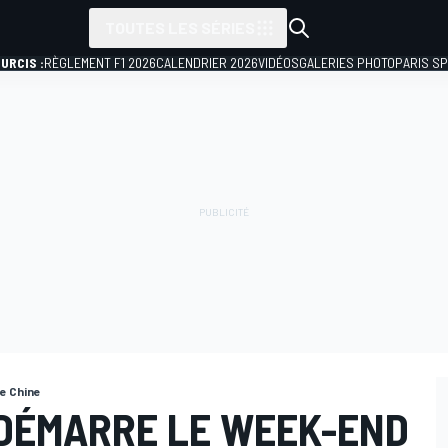
TOUTES LES SÉRIES
URCIS :
RÈGLEMENT F1 2026
CALENDRIER 2026
VIDÉOS
GALERIES PHOTO
PARIS S
e Chine
 DÉMARRE LE WEEK-END