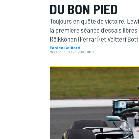
DU BON PIED
Toujours en quête de victoire, Lew
la première séance d'essais libres
Räikkönen (Ferrari) et Valtteri Bot
Fabien Gaillard
MOTOGP
Mis à jour:
13 avr. 2018, 08:30