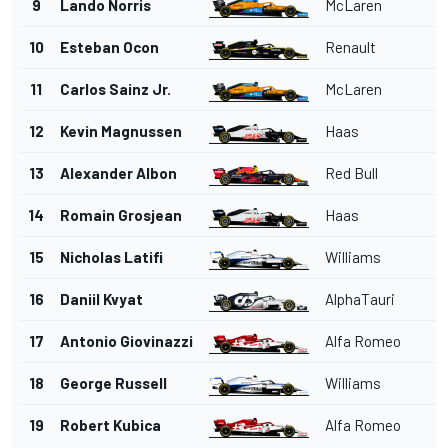
9
Lando Norris
McLaren
10
Esteban Ocon
Renault
11
Carlos Sainz Jr.
McLaren
12
Kevin Magnussen
Haas
13
Alexander Albon
Red Bull
14
Romain Grosjean
Haas
15
Nicholas Latifi
Williams
16
Daniil Kvyat
AlphaTauri
17
Antonio Giovinazzi
Alfa Romeo
18
George Russell
Williams
19
Robert Kubica
Alfa Romeo