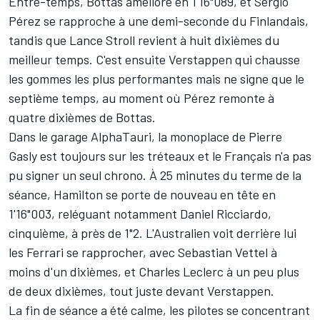
Entre-temps, Bottas améliore en 1'16"089, et
Sergio
Pérez
se rapproche à une demi-seconde du Finlandais,
tandis que
Lance Stroll
revient à huit dixièmes du
meilleur temps. C'est ensuite Verstappen qui chausse
les gommes les plus performantes mais ne signe que le
septième temps, au moment où Pérez remonte à
quatre dixièmes de Bottas.
Dans le garage AlphaTauri, la monoplace de
Pierre
Gasly
est toujours sur les tréteaux et le Français n'a pas
pu signer un seul chrono. À 25 minutes du terme de la
séance, Hamilton se porte de nouveau en tête en
1'16"003, reléguant notamment
Daniel Ricciardo
,
cinquième, à près de 1"2. L'Australien voit derrière lui
les Ferrari se rapprocher, avec
Sebastian Vettel
à
moins d'un dixièmes, et
Charles Leclerc
à un peu plus
de deux dixièmes, tout juste devant Verstappen.
La fin de séance a été calme, les pilotes se concentrant