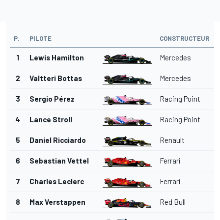
P.
PILOTE
CONSTRUCTEUR
1
Lewis Hamilton
Mercedes
2
Valtteri Bottas
Mercedes
3
Sergio Pérez
Racing Point
4
Lance Stroll
Racing Point
5
Daniel Ricciardo
Renault
6
Sebastian Vettel
Ferrari
7
Charles Leclerc
Ferrari
8
Max Verstappen
Red Bull