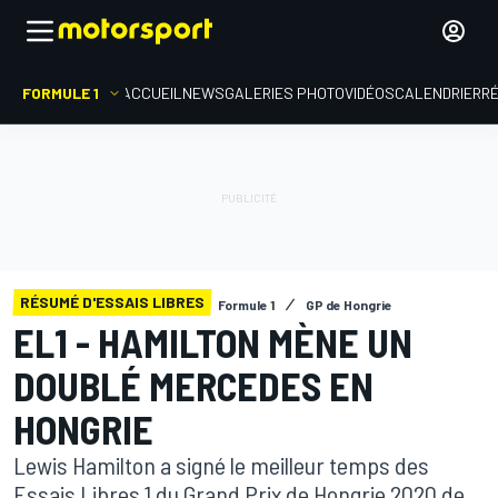
FORMULE 1
ACCUEIL
NEWS
GALERIES PHOTO
VIDÉOS
CALENDRIER
R
RÉSUMÉ D'ESSAIS LIBRES
Formule 1
GP de Hongrie
EL1 - HAMILTON MÈNE UN
DOUBLÉ MERCEDES EN
HONGRIE
Lewis Hamilton a signé le meilleur temps des
Essais Libres 1 du Grand Prix de Hongrie 2020 de