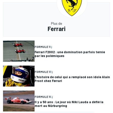
Plus de
Ferrari
FORMULE 1
1 j
Ferrari F2002 : une domination parfois ternie
par les polémiques
FORMULE 1
3 j
L'histoire de celui qui a remplacé son idole Alain
Prost chez Ferrari
FORMULE 1
5 j
Il y a 50 ans : Le jour où Niki Lauda a défié la
mort au Nürburgring