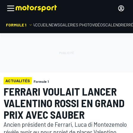
FORMULE 1
ACCUEIL
NEWS
GALERIES PHOTO
VIDÉOS
CALENDRIER
R
ACTUALITÉS
Formule 1
FERRARI VOULAIT LANCER
VALENTINO ROSSI EN GRAND
PRIX AVEC SAUBER
Ancien président de Ferrari, Luca di Montezemolo
révèle avoir eu pour projet de placer Valentino