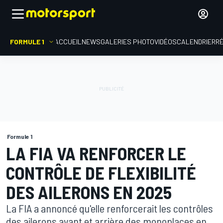
FORMULE 1
ACCUEIL
NEWS
GALERIES PHOTO
VIDÉOS
CALENDRIER
R
Formule 1
LA FIA VA RENFORCER LE
CONTRÔLE DE FLEXIBILITÉ
DES AILERONS EN 2025
La FIA a annoncé qu'elle renforcerait les contrôles
des ailerons avant et arrière des monoplaces en