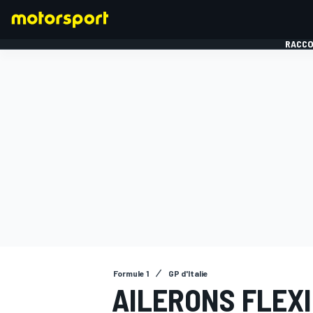
RACCO
FORMULE 1
Formule 1
GP d'Italie
AILERONS FLEXI