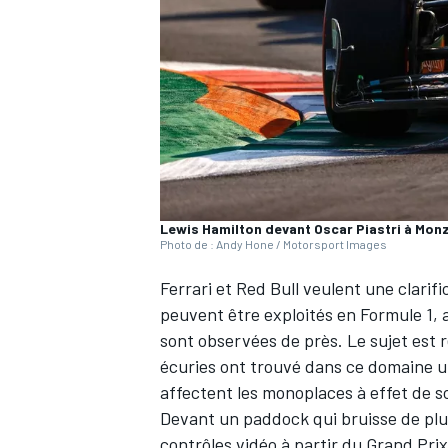
WRC
Lewis Hamilton devant Oscar Piastri à Mon
Photo de : Andy Hone / Motorsport Images
Ferrari
et
Red Bull
veulent une clarific
peuvent être exploités en Formule 1, a
sont observées de près. Le sujet est 
WEC
écuries ont trouvé dans ce domaine u
affectent les monoplaces à effet de so
Devant un paddock qui bruisse de plus 
contrôles vidéo à partir du Grand Pri