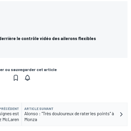
derrière le contrôle vidéo des ailerons flexibles
er ou sauvegarder cet article
 PRÉCÉDENT
ARTICLE SUIVANT
signes est
Alonso : "Très douloureux de rater les points" à
z McLaren
Monza