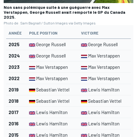
Non sans polémique suite à une guéguerre avec Max
Verstappen, George Russell avait remporté le GP du Canada
2025.
Photo de: Sam Bagnall / Sutton Images via Getty Images
ANNÉE
POLE POSITION
VICTOIRE
2025
George Russell
George Russell
2024
George Russell
Max Verstappen
2023
Max Verstappen
Max Verstappen
2022
Max Verstappen
Max Verstappen
2019
Sebastian Vettel
Lewis Hamilton
2018
Sebastian Vettel
Sebastian Vettel
2017
Lewis Hamilton
Lewis Hamilton
2016
Lewis Hamilton
Lewis Hamilton
2015
Lewis Hamilton
Lewis Hamilton