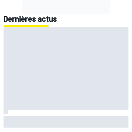
Dernières actus
EL2 - Di Giannantonio devance les Aprilia