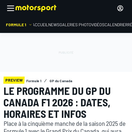
FORMULE 1
ACCUEIL
NEWS
GALERIES PHOTO
VIDÉOS
CALENDRIER
R
PREVIEW
Formule 1
GP du Canada
LE PROGRAMME DU GP DU
CANADA F1 2026 : DATES,
HORAIRES ET INFOS
Place à la cinquième manche de la saison 2025 de
Formule 1 avec le Grand Prix du Canada, qui aura