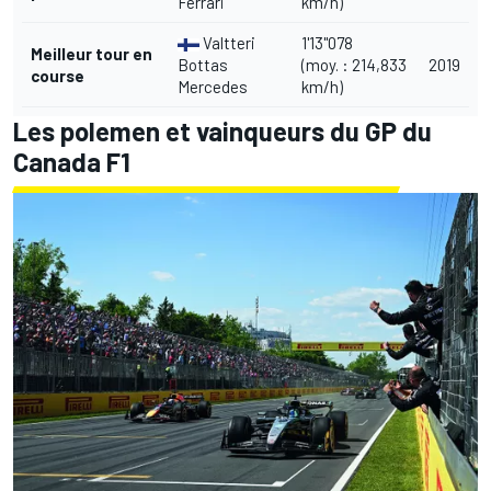
Ferrari
km/h)
Valtteri
1'13"078
Meilleur tour en
Bottas
(moy. : 214,833
2019
course
Mercedes
km/h)
Les polemen et vainqueurs du GP du
Canada F1