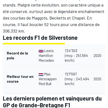
stands. Malgré cette évolution, son caractère unique a
été conservé, surtout avec le légendaire enchaînement
des courbes de Maggots, Becketts et Chapel. En
course, il faut boucler 52 tours pour une distance de
306,332 km.
Les records F1 de Silverstone
Lewis
1'24"303
Record de la
Hamilton
(moy. : 251,564
2020
pole
Mercedes
km/h)
Max
1'27"097
Meilleur tour en
Verstappen
(moy. : 243,494
2020
course
Red Bull
km/h)
Les derniers polemen et vainqueurs du
GP de Grande-Bretagne F1