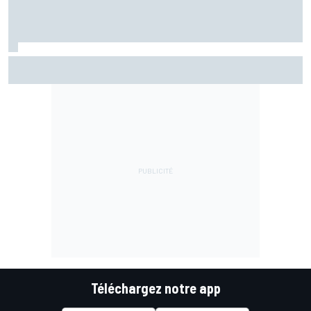
Márquez en délicatesse à Silverstone : "Je suis loin du
podium"
Téléchargez notre app