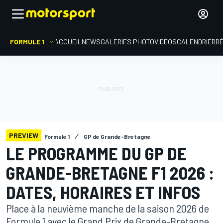
FORMULE 1
ACCUEIL
NEWS
GALERIES PHOTO
VIDÉOS
CALENDRIER
R
PREVIEW
Formule 1
GP de Grande-Bretagne
LE PROGRAMME DU GP DE
GRANDE-BRETAGNE F1 2026 :
DATES, HORAIRES ET INFOS
Place à la neuvième manche de la saison 2026 de
Formule 1 avec le Grand Prix de Grande-Bretagne,