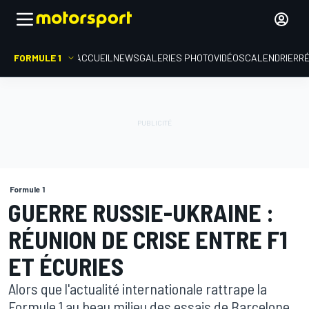
FORMULE 1
ACCUEIL
NEWS
GALERIES PHOTO
VIDÉOS
CALENDRIER
R
Formule 1
GUERRE RUSSIE-UKRAINE :
RÉUNION DE CRISE ENTRE F1
ET ÉCURIES
Alors que l'actualité internationale rattrape la
Formule 1 au beau milieu des essais de Barcelone,