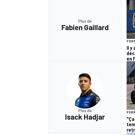
Plus de
Fabien Gaillard
FORM
Il y
déc
en 
Plus de
FORM
Isack Hadjar
"Ça
temp
ret