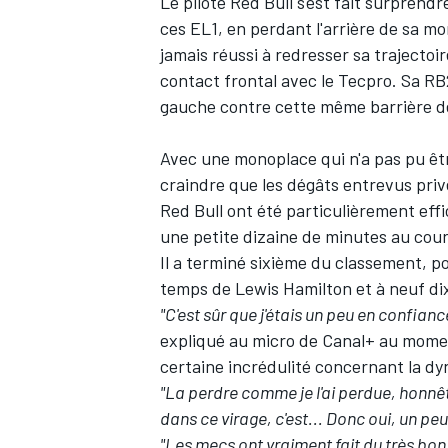
Le pilote
Red Bull
s'est fait surprendr
ces EL1, en perdant l'arrière de sa mo
jamais réussi à redresser sa trajectoi
contact frontal avec le Tecpro. Sa RB22
gauche contre cette même barrière de
Avec une monoplace qui n'a pas pu êtr
craindre que les dégâts entrevus priv
Red Bull ont été particulièrement effi
une petite dizaine de minutes au cou
Il a terminé sixième du classement, p
temps de
Lewis Hamilton
et à neuf di
"C'est sûr que j'étais un peu en confianc
expliqué au micro de Canal+ au mome
certaine incrédulité concernant la dy
"La perdre comme je l'ai perdue, honnê
dans ce virage, c'est... Donc oui, un peu
"Les mecs ont vraiment fait du très bon