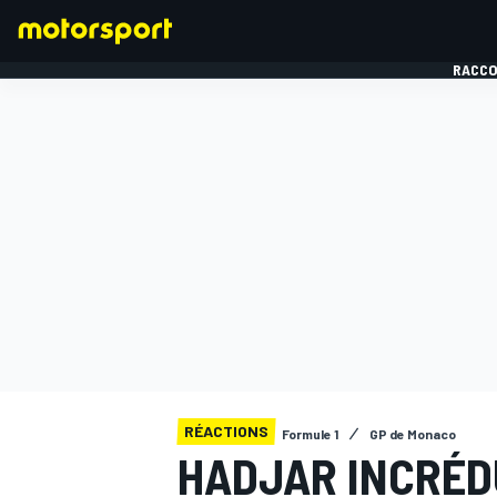
RACCO
FORMULE 1
RÉACTIONS
Formule 1
GP de Monaco
HADJAR INCRÉD