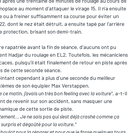
e après une trentaine de minutes de roulage au cours de
noplace au moment d'attaquer le virage 15. Il n'a ensuite
re ou à freiner suffisamment sa course pour éviter un
, dont le nez était détruit, a ensuite tapé par l'arrière
 protection, brisant son demi-train.
e rapatriée avant la fin de séance, d'aucuns ont pu
ent Hadjar du roulage en EL2. Toutefois, les mécaniciens
caces, puisqu'il était finalement de retour en piste après
rs de cette seconde séance.
ointant cependant à plus d'une seconde du meilleur
xièmes de son équipier
Max Verstappen
.
e ce matin, j'avais un très bon feeling avec la voiture"
, a-t-il
nt de revenir sur son accident, sans masquer une
namique de cette sortie de piste.
tement... Je ne sais pas qui s'est déjà crashé comme ça
 surpris et dégoûté pour la voiture."
 boulot pour la réparer et pour que je fasse quelques tours