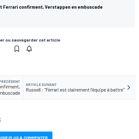
et Ferrari confirment, Verstappen en embuscade
er ou sauvegarder cet article
 PRÉCÉDENT
ARTICLE SUIVANT
onfirment,
Russell : "Ferrari est clairement l'équipe à battre"
embuscade
S
VOIR PLUS & COMMENTER