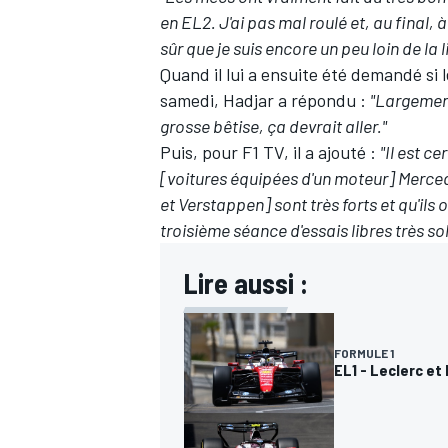
en EL2. J'ai pas mal roulé et, au final, à
sûr que je suis encore un peu loin de la l
Quand il lui a ensuite été demandé si l
samedi, Hadjar a répondu
:
"Largement,
grosse bêtise, ça devrait aller."
Puis, pour F1 TV, il a ajouté
:
"Il est c
[voitures équipées d'un moteur] Mercede
et Verstappen] sont très forts et qu'il
troisième séance d'essais libres très sol
Lire aussi :
FORMULE 1
EL1 - Leclerc et 