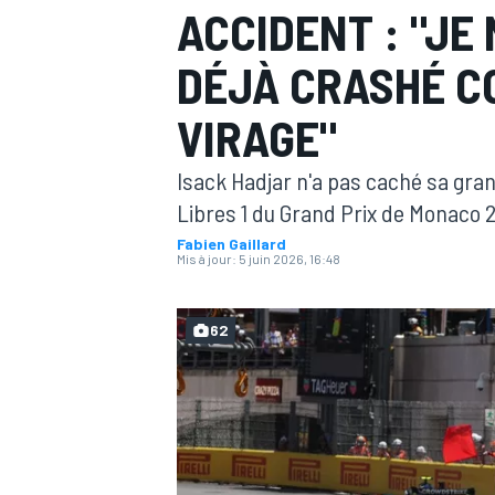
ACCIDENT : "JE 
DÉJÀ CRASHÉ C
VIRAGE"
MOTOGP
Isack Hadjar n'a pas caché sa gran
Libres 1 du Grand Prix de Monaco 2
Fabien Gaillard
Mis à jour:
5 juin 2026, 16:48
62