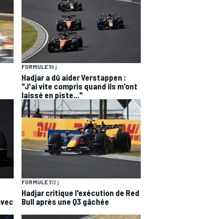
FORMULE 1
9 j
Hadjar a dû aider Verstappen :
"J'ai vite compris quand ils m'ont
laissé en piste..."
FORMULE 1
12 j
Hadjar critique l'exécution de Red
avec
Bull après une Q3 gâchée