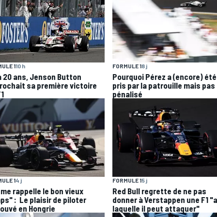
ULE 1
10 h
FORMULE 1
8 j
 a 20 ans, Jenson Button
Pourquoi Pérez a (encore) été
rochait sa première victoire
pris par la patrouille mais pas
F1
pénalisé
ULE 1
4 j
FORMULE 1
5 j
 me rappelle le bon vieux
Red Bull regrette de ne pas
s" : Le plaisir de piloter
donner à Verstappen une F1 "
rouvé en Hongrie
laquelle il peut attaquer"