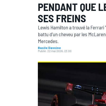
PENDANT QUE L
SES FREINS
Lewis Hamilton a trouvé la Ferrari 
battu d'un cheveu par les McLaren d
MOTOGP
Mercedes.
Basile Davoine
Publié:
22 mai 2026, 23:00