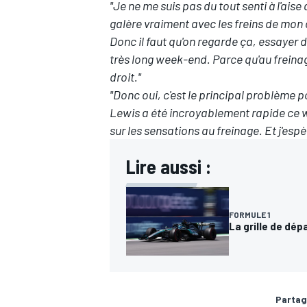
"Je ne me suis pas du tout senti à l'aise 
galère vraiment avec les freins de mon 
Donc il faut qu'on regarde ça, essayer 
très long week-end. Parce qu'au freinage
droit."
AUTRES CHAMPIONNATS
"Donc oui, c'est le principal problème p
Lewis a été incroyablement rapide ce w
sur les sensations au freinage. Et j'esp
Lire aussi :
FORMULE 1
La grille de dép
Partag