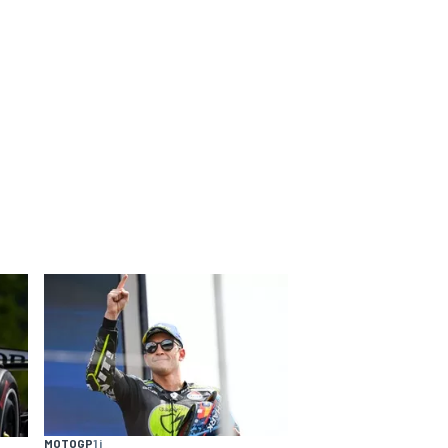
MOTOGP
1 j