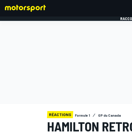
RACCO
FORMULE 1
RÉACTIONS
Formule 1
GP du Canada
HAMILTON RETR