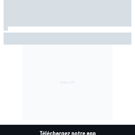
Marc Márquez assume enfin : "Le favori, c'est moi, non ?"
Téléchargez notre app