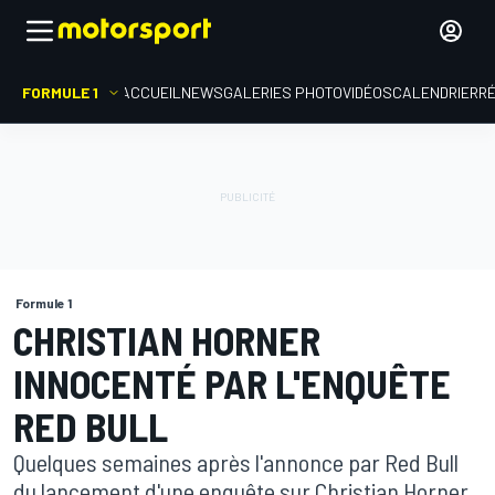
FORMULE 1
ACCUEIL
NEWS
GALERIES PHOTO
VIDÉOS
CALENDRIER
R
Formule 1
CHRISTIAN HORNER
INNOCENTÉ PAR L'ENQUÊTE
RED BULL
Quelques semaines après l'annonce par Red Bull
du lancement d'une enquête sur Christian Horner,