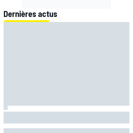
Dernières actus
Quartararo n'a jamais discuté de 2027 avec Yamaha :
"J'avais besoin d'air frais"