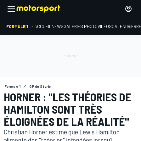
FORMULE 1
ACCUEIL
NEWS
GALERIES PHOTO
VIDÉOS
CALENDRIER
R
Formule 1
GP de Styrie
HORNER : "LES THÉORIES DE
HAMILTON SONT TRÈS
ÉLOIGNÉES DE LA RÉALITÉ"
Christian Horner estime que Lewis Hamilton
alimente des "théories" infondées lorsqu'il