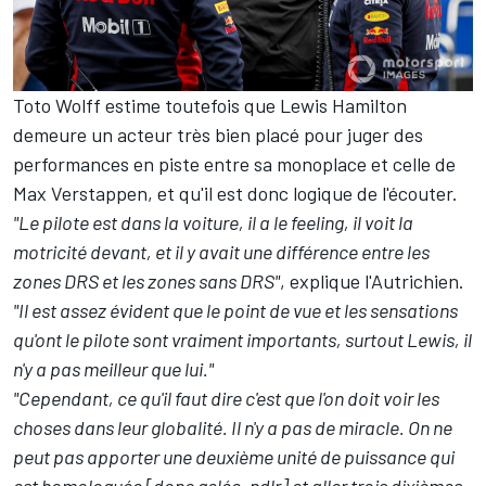
Toto Wolff estime toutefois que Lewis Hamilton
demeure un acteur très bien placé pour juger des
performances en piste entre sa monoplace et celle de
Max Verstappen
, et qu'il est donc logique de l'écouter.
"Le pilote est dans la voiture, il a le feeling, il voit la
motricité devant, et il y avait une différence entre les
zones DRS et les zones sans DRS"
, explique l'Autrichien.
"Il est assez évident que le point de vue et les sensations
qu'ont le pilote sont vraiment importants, surtout Lewis, il
n'y a pas meilleur que lui."
"Cependant, ce qu'il faut dire c'est que l'on doit voir les
choses dans leur globalité. Il n'y a pas de miracle. On ne
peut pas apporter une deuxième unité de puissance qui
est homologuée [donc gelée, ndlr] et aller trois dixièmes