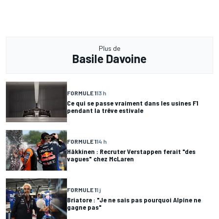
Plus de
Basile Davoine
FORMULE 1
13 h
Ce qui se passe vraiment dans les usines F1
pendant la trêve estivale
FORMULE 1
14 h
Häkkinen : Recruter Verstappen ferait "des
vagues" chez McLaren
FORMULE 1
1 j
Briatore : "Je ne sais pas pourquoi Alpine ne
gagne pas"