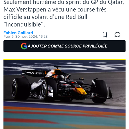
Seulement huitième du sprint du GP du Qatar,
Max Verstappen a vécu une course très
difficile au volant d'une Red Bull
"inconduisible".
Fabien Gaillard
Publié:
30 nov. 2024, 16:23
AJOUTER COMME SOURCE PRIVILÉGIÉE