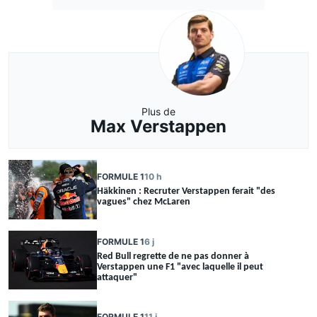
Plus de
Max Verstappen
FORMULE 1
10 h
Häkkinen : Recruter Verstappen ferait "des
vagues" chez McLaren
FORMULE 1
6 j
Red Bull regrette de ne pas donner à
Verstappen une F1 "avec laquelle il peut
attaquer"
FORMULE 1
11 j