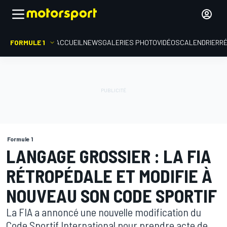
FORMULE 1
ACCUEIL
NEWS
GALERIES PHOTO
VIDÉOS
CALENDRIER
R
Formule 1
LANGAGE GROSSIER : LA FIA
RÉTROPÉDALE ET MODIFIE À
NOUVEAU SON CODE SPORTIF
La FIA a annoncé une nouvelle modification du
Code Sportif International pour prendre acte de