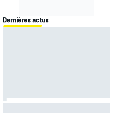
Dernières actus
Quartararo perdu : "L'impression de monter sur la moto
pour la première fois"