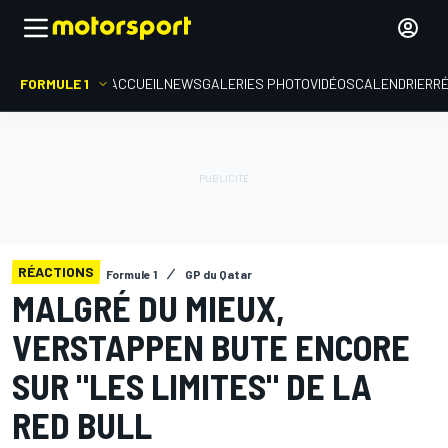
FORMULE 1
ACCUEIL
NEWS
GALERIES PHOTO
VIDÉOS
CALENDRIER
R
RÉACTIONS
Formule 1
GP du Qatar
MALGRÉ DU MIEUX,
VERSTAPPEN BUTE ENCORE
SUR "LES LIMITES" DE LA
RED BULL