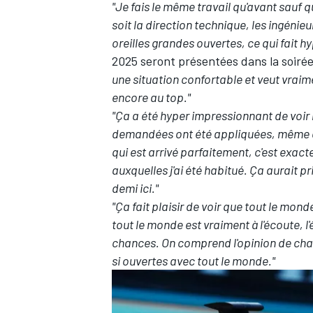
"Je fais le même travail qu'avant sauf 
soit la direction technique, les ingéni
oreilles grandes ouvertes, ce qui fait hy
2025 seront présentées dans la soiré
une situation confortable et veut vraim
encore au top."
"Ça a été hyper impressionnant de voir la
demandées ont été appliquées, même de
qui est arrivé parfaitement, c'est exac
auxquelles j'ai été habitué. Ça aurait pri
demi ici."
"Ça fait plaisir de voir que tout le mo
tout le monde est vraiment à l'écoute,
chances. On comprend l'opinion de chac
si ouvertes avec tout le monde."