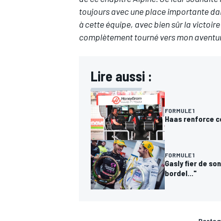
toujours avec une place importante dans
à cette équipe, avec bien sûr la victoir
complètement tourné vers mon aventure
Lire aussi :
FORMULE 1
Haas renforce c
FORMULE 1
Gasly fier de so
bordel..."
Partag