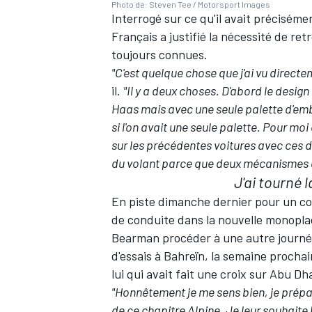
Photo de: Steven Tee / Motorsport Images
Interrogé sur ce qu'il avait préciséme
Français a justifié la nécessité de r
toujours connues.
"C'est quelque chose que j'ai vu directem
AUTRES CHAMPIONNATS
il.
"Il y a deux choses. D'abord le design
Haas mais avec une seule palette d'emb
si l'on avait une seule palette. Pour moi 
sur les précédentes voitures avec ces de
du volant parce que deux mécanismes au
J'ai tourné 
En piste dimanche dernier pour un cou
de conduite dans la nouvelle monoplac
Bearman procéder à une autre journée
d'essais à Bahreïn, la semaine procha
lui qui avait fait une croix sur Abu 
"Honnêtement je me sens bien, je prép
de ce chapitre Alpine. Je leur souhaite l