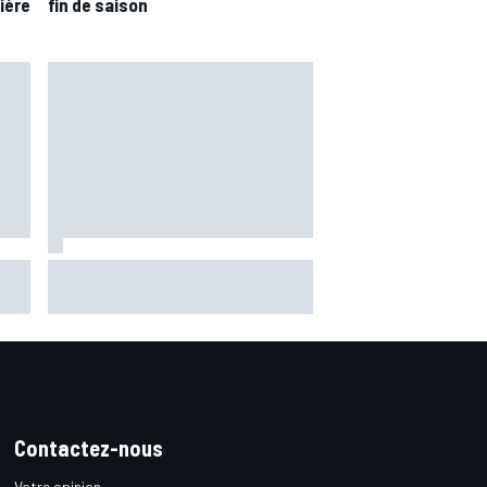
ière
fin de saison
s
"L'alliance parfaite" : Crutchlow
croit en Quartararo chez Honda
Contactez-nous
Votre opinion