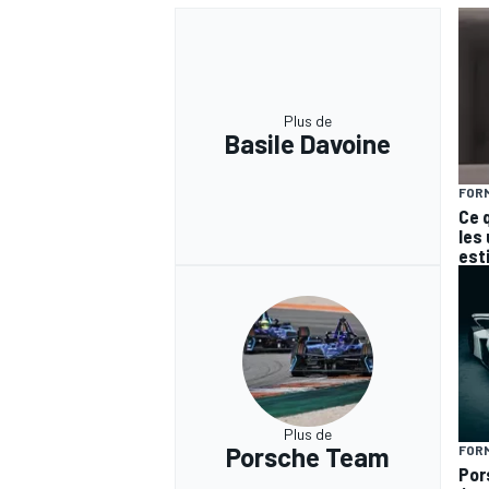
Plus de
Basile Davoine
FORM
Ce 
les
est
Plus de
Porsche Team
FORM
Por