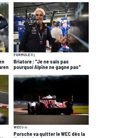
FORMULE 1
1 j
en
Briatore : "Je ne sais pas
aren
pourquoi Alpine ne gagne pas"
WEC
9 m
Porsche va quitter le WEC dès la