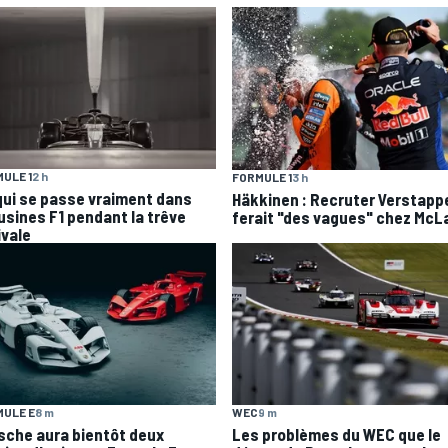
ULE 1
2 h
FORMULE 1
3 h
qui se passe vraiment dans
Häkkinen : Recruter Verstapp
 usines F1 pendant la trêve
ferait "des vagues" chez McL
ivale
ULE E
8 m
WEC
9 m
sche aura bientôt deux
Les problèmes du WEC que le