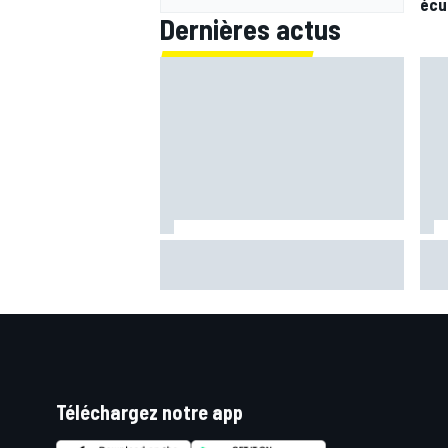
écu
Dernières actus
Le Rallye de Finlande était-il trop
Már
rapide ? Les pilotes WRC divisés
son
après les accidents
Téléchargez notre app