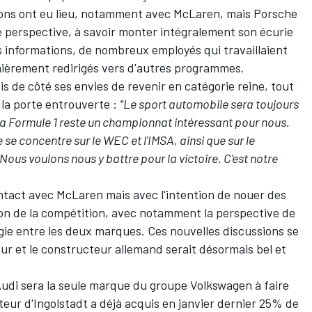
ions ont eu lieu, notamment avec
McLaren
, mais Porsche
re perspective, à savoir monter intégralement son écurie
s informations
, de nombreux employés qui travaillaient
rnièrement redirigés vers d'autres programmes.
s de côté ses envies de revenir en catégorie reine, tout
e la porte entrouverte :
"Le sport automobile sera toujours
 La Formule 1 reste un championnat intéressant pour nous.
e se concentre sur le WEC et l'IMSA, ainsi que sur le
s voulons nous y battre pour la victoire. C'est notre
ontact avec McLaren mais avec l'intention de nouer des
non de la compétition, avec notamment la perspective de
gie entre les deux marques. Ces nouvelles discussions se
tour et le constructeur allemand serait désormais bel et
Audi sera la seule marque du groupe Volkswagen à faire
teur d'Ingolstadt
a déjà acquis en janvier dernier 25% de