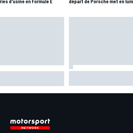
ries d'usine en Formule E
départ de Porsche met en lum
Ce qui se passe vraiment dan
quez reste dans le doute avec
les usines F1 pendant la trêve
 épaule
estivale