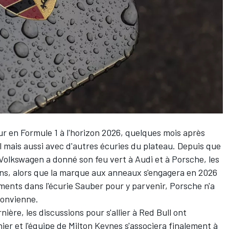
ur en Formule 1 à l'horizon 2026, quelques mois après
l
mais aussi avec d'autres écuries du plateau. Depuis que
e Volkswagen
a donné son feu vert à Audi et à Porsche
, les
ins, alors que la marque aux anneaux s'engagera en 2026
ments dans l'écurie Sauber pour y parvenir, Porsche n'a
convienne.
ière, les discussions pour s'allier à Red Bull ont
ier et
l'équipe de Milton Keynes s'associera finalement à