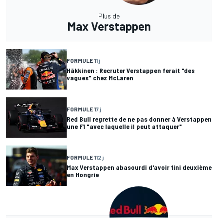
Plus de
Max Verstappen
FORMULE 1
1 j
Häkkinen : Recruter Verstappen ferait "des
vagues" chez McLaren
FORMULE 1
7 j
Red Bull regrette de ne pas donner à Verstappen
une F1 "avec laquelle il peut attaquer"
FORMULE 1
12 j
Max Verstappen abasourdi d'avoir fini deuxième
en Hongrie