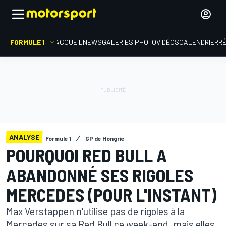
FORMULE 1
ACCUEIL
NEWS
GALERIES PHOTO
VIDÉOS
CALENDRIER
R
ANALYSE
Formule 1
GP de Hongrie
POURQUOI RED BULL A
ABANDONNÉ SES RIGOLES
MERCEDES (POUR L'INSTANT)
Max Verstappen n'utilise pas de rigoles à la
Mercedes sur sa Red Bull ce week-end, mais elles