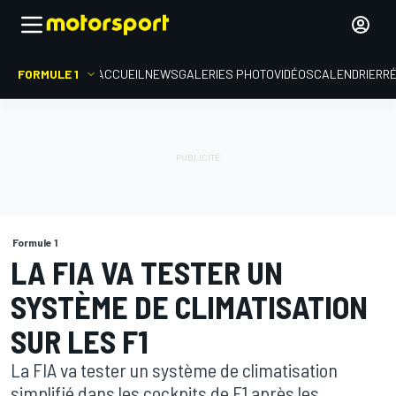
FORMULE 1
ACCUEIL
NEWS
GALERIES PHOTO
VIDÉOS
CALENDRIER
R
Formule 1
LA FIA VA TESTER UN
SYSTÈME DE CLIMATISATION
SUR LES F1
La FIA va tester un système de climatisation
simplifié dans les cockpits de F1 après les