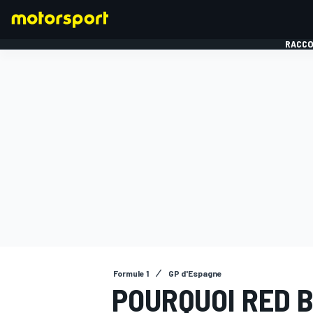
RACCO
FORMULE 1
Formule 1
GP d'Espagne
POURQUOI RED 