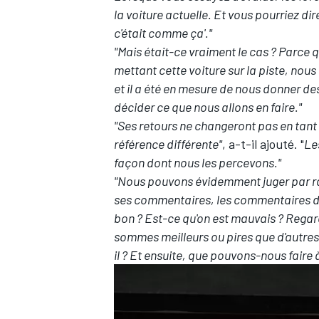
la voiture actuelle. Et vous pourriez di
c'était comme ça'."
"Mais était-ce vraiment le cas ? Parce
mettant cette voiture sur la piste, nou
et il a été en mesure de nous donner des
AUTRES CHAMPIONNATS
décider ce que nous allons en faire."
"Ses retours ne changeront pas en tant
référence différente"
, a-t-il ajouté. "
Le
façon dont nous les percevons."
"Nous pouvons évidemment juger par r
ses commentaires, les commentaires de 
bon ? Est-ce qu'on est mauvais ?
Regard
sommes meilleurs ou pires que d'autres 
il ? Et ensuite, que pouvons-nous faire à