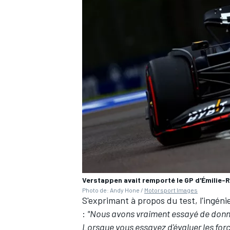
Verstappen avait remporté le GP d'Émilie-
Photo de: Andy Hone /
Motorsport Images
S'exprimant à propos du test, l'ingén
:
"Nous avons vraiment essayé de donne
Lorsque vous essayez d'évaluer les force