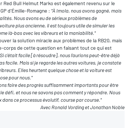
ller Red Bull Helmut Marko est également revenu sur le
r GP d'Émilie-Romagne :
"À Imola, nous avons gagné, mais
qualités. Nous avons eu de sérieux problèmes de
ure plus ancienne, il est toujours utile de simuler les
ème là-bas avec les vibreurs et la maniabilité."
rouver la solution miracle aux problèmes de la RB20, mais
e-corps de cette question en faisant tout ce qui est
"Si c'était facile [à résoudre], nous l'aurions peut-être déjà
s facile. Mais si je regarde les autres voitures, je constate
s vibreurs. Elles heurtent quelque chose et la voiture est
hose pour nous."
vons faire des progrès suffisamment importants pour être
t le défi, et nous ne savons pas comment y répondre. Nous
 dans ce processus évolutif, course par course."
Avec Ronald Vording et Jonathan Noble