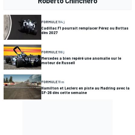
Roberto Chinchero
FORMULE 1
14 j
Cadillac F1 pourrait remplacer Pérez ou Bottas
dès 2027
FORMULE 1
16 j
Mercedes a bien repéré une anomalie sur le
moteur de Russell
FORMULE 1
1 m
Hamilton et Leclerc en piste au Madring avec la
SF-26 dès cette semaine