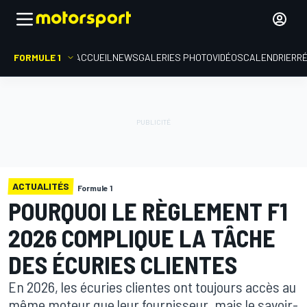
FORMULE 1
ACCUEIL
NEWS
GALERIES PHOTO
VIDÉOS
CALENDRIER
R
ACTUALITÉS
Formule 1
POURQUOI LE RÈGLEMENT F1
2026 COMPLIQUE LA TÂCHE
DES ÉCURIES CLIENTES
En 2026, les écuries clientes ont toujours accès au
même moteur que leur fournisseur, mais le savoir-