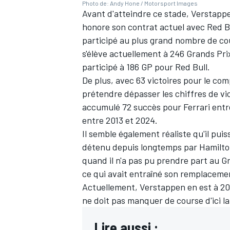
Photo de: Andy Hone / Motorsport Images
Avant d'atteindre ce stade, Verstappe
honore son contrat actuel avec
Red B
participé au plus grand nombre de c
s'élève actuellement à 246 Grands Pri
AUTRES CHAMPIONNATS
participé à 186 GP pour Red Bull.
De plus, avec 63 victoires pour le co
prétendre dépasser les chiffres de v
accumulé 72 succès pour Ferrari entr
entre 2013 et 2024.
Il semble également réaliste qu'il pui
détenu depuis longtemps par Hamilton
quand il n'a pas pu prendre part au Gr
ce qui avait entraîné son remplaceme
Actuellement, Verstappen en est à 209
ne doit pas manquer de course d'ici l
Lire aussi :