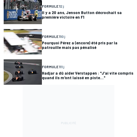
FORMULE 1
2 j
Il y a 20 ans, Jenson Button décrochait sa
première victoire en F1
FORMULE 1
10 j
Pourquoi Pérez a (encore) été pris par la
patrouille mais pas pénalisé
FORMULE 1
11 j
Hadjar a dû aider Verstappen : "J'ai vite compris
quand ils m'ont laissé en piste..."