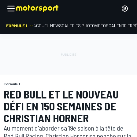
FORMULE 1
ACCUEIL
NEWS
GALERIES PHOTO
VIDÉOS
CALENDRIER
R
Formule 1
RED BULL ET LE NOUVEAU
DÉFI EN 150 SEMAINES DE
CHRISTIAN HORNER
Au moment d'aborder sa 19e saison à la tête de
Red Bull Racing, Christian Horner se penche sur la