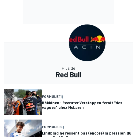
Plus de
Red Bull
FORMULE 1
1 j
Häkkinen : Recruter Verstappen ferait "des
vagues" chez McLaren
FORMULE 1
5 j
Lindblad ne ressent pas (encore) la pression du