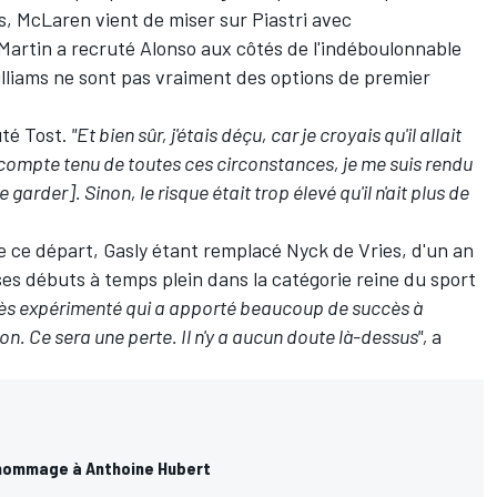
, McLaren vient de miser sur Piastri avec
 Martin a recruté Alonso aux côtés de l'indéboulonnable
lliams ne sont pas vraiment des options de premier
uté Tost.
"Et bien sûr, j'étais déçu, car je croyais qu'il allait
 compte tenu de toutes ces circonstances, je me suis rendu
garder]. Sinon, le risque était trop élevé qu'il n'ait plus de
 de ce départ, Gasly étant remplacé
Nyck de Vries
, d'un an
ses débuts à temps plein dans la catégorie reine du sport
rès expérimenté qui a apporté beaucoup de succès à
ion. Ce sera une perte. Il n'y a aucun doute là-dessus",
a
e hommage à Anthoine Hubert