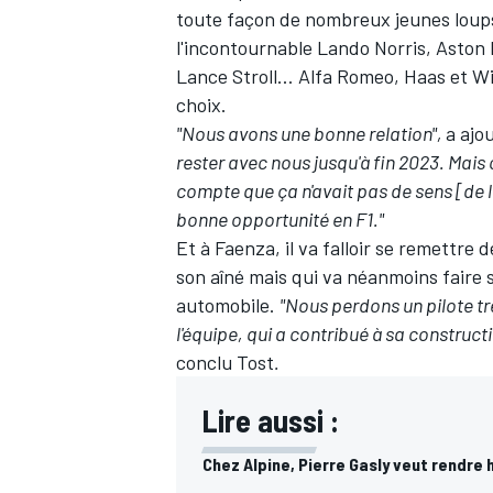
toute façon de nombreux jeunes loups
l'incontournable
Lando Norris
, Aston
Lance Stroll
… Alfa Romeo, Haas et Wi
choix.
"Nous avons une bonne relation",
a ajo
AUTRES CHAMPIONNATS
rester avec nous jusqu'à fin 2023. Mais
compte que ça n'avait pas de sens [de le 
bonne opportunité en F1."
Et à Faenza, il va falloir se remettre
son aîné mais qui va néanmoins faire 
automobile.
"Nous perdons un pilote t
l'équipe, qui a contribué à sa construct
conclu Tost
.
Lire aussi :
Chez Alpine, Pierre Gasly veut rendr