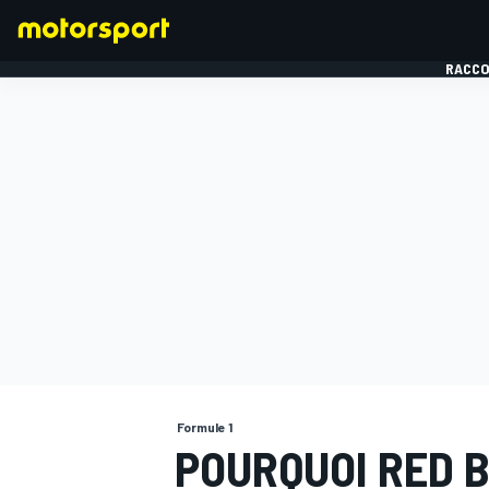
RACCO
FORMULE 1
Formule 1
POURQUOI RED B