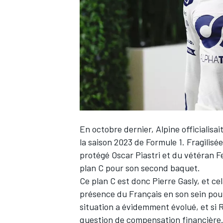
WRC
En octobre dernier,
Alpine
officialisai
la saison 2023 de Formule 1. Fragilisé
protégé
Oscar Piastri
et du vétéran
F
plan C pour son second baquet.
WEC
Ce plan C est donc Pierre Gasly, et ce
présence du Français en son sein pour
situation a évidemment évolué, et si 
question de compensation financière