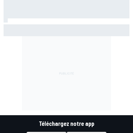
"Tout le monde était content sauf lui" : Colapinto et la
méthode dure de Briatore
Téléchargez notre app