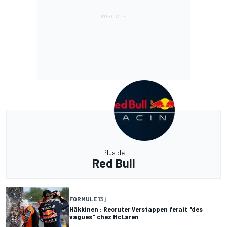
Plus de
Red Bull
FORMULE 1
3 j
Häkkinen : Recruter Verstappen ferait "des
vagues" chez McLaren