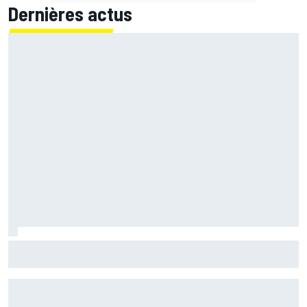
Dernières actus
Franck Montagny et Jerez, une histoire d'amour née au
volant d'une F1