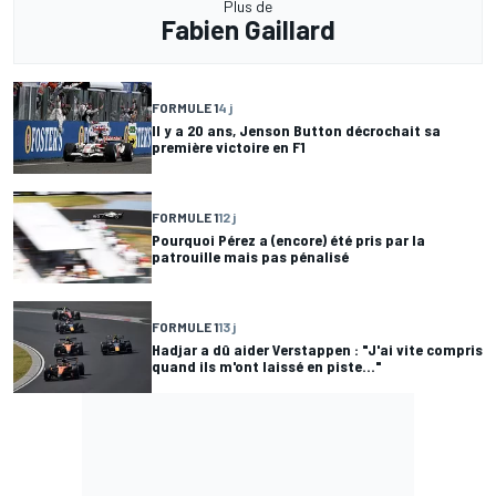
Plus de
Fabien Gaillard
FORMULE 1
4 j
Il y a 20 ans, Jenson Button décrochait sa
première victoire en F1
FORMULE 1
12 j
Pourquoi Pérez a (encore) été pris par la
patrouille mais pas pénalisé
FORMULE 1
13 j
Hadjar a dû aider Verstappen : "J'ai vite compris
quand ils m'ont laissé en piste..."