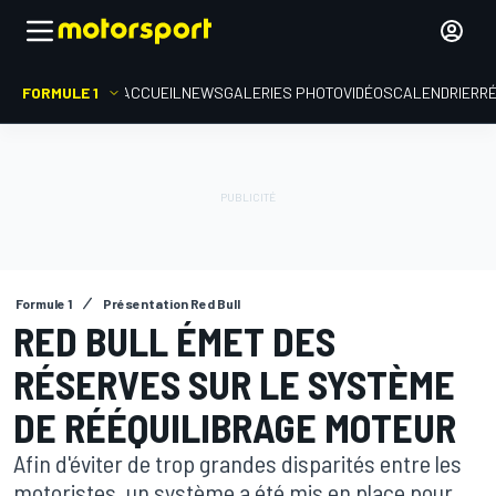
FORMULE 1
ACCUEIL
NEWS
GALERIES PHOTO
VIDÉOS
CALENDRIER
R
Formule 1
Présentation Red Bull
RED BULL ÉMET DES
RÉSERVES SUR LE SYSTÈME
DE RÉÉQUILIBRAGE MOTEUR
Afin d'éviter de trop grandes disparités entre les
motoristes, un système a été mis en place pour