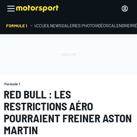
FORMULE 1
ACCUEIL
NEWS
GALERIES PHOTO
VIDÉOS
CALENDRIER
R
Formule 1
RED BULL : LES
RESTRICTIONS AÉRO
POURRAIENT FREINER ASTON
MARTIN