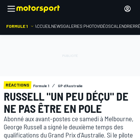
FORMULE 1
ACCUEIL
NEWS
GALERIES PHOTO
VIDÉOS
CALENDRIER
R
RÉACTIONS
Formule 1
GP d'Australie
RUSSELL "UN PEU DÉÇU" DE
NE PAS ÊTRE EN POLE
Abonné aux avant-postes ce samedi à Melbourne,
George Russell a signé le deuxième temps des
qualifications du Grand Prix d'Australie. Si le pilote