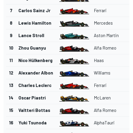
7
Carlos Sainz Jr
Ferrari
8
Lewis Hamilton
Mercedes
9
Lance Stroll
Aston Martin
10
Zhou Guanyu
Alfa Romeo
11
Nico Hülkenberg
Haas
12
Alexander Albon
Williams
13
Charles Leclerc
Ferrari
14
Oscar Piastri
McLaren
15
Valtteri Bottas
Alfa Romeo
16
Yuki Tsunoda
AlphaTauri