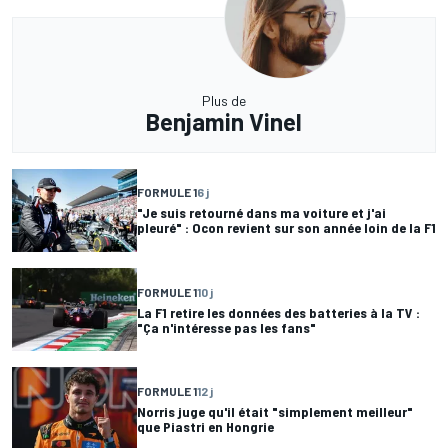
Plus de
Benjamin Vinel
FORMULE 1
6 j
"Je suis retourné dans ma voiture et j'ai
pleuré" : Ocon revient sur son année loin de la F1
FORMULE 1
10 j
La F1 retire les données des batteries à la TV :
"Ça n'intéresse pas les fans"
FORMULE 1
12 j
Norris juge qu'il était "simplement meilleur"
que Piastri en Hongrie