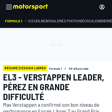
FORMULE 1
ACCUEIL
NEWS
GALERIES PHOTO
VIDÉOS
CALENDRIER
R
RÉSUMÉ D'ESSAIS LIBRES
Formule 1
GP d'Australie
EL3 - VERSTAPPEN LEADER,
PÉREZ EN GRANDE
DIFFICULTÉ
Max Verstappen a confirmé son bon niveau de
performance en Essais Libres 3 au Grand Prix