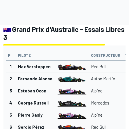
Grand Prix d'Australie - Essais Libres
3
P.
PILOTE
CONSTRUCTEUR
T
1
Max Verstappen
Red Bull
2
Fernando Alonso
Aston Martin
3
Esteban Ocon
Alpine
4
George Russell
Mercedes
5
Pierre Gasly
Alpine
6
Sergio Pérez
Red Bull