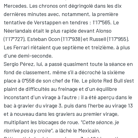
Mercedes
. Les chronos ont dégringolé dans les dix
dernières minutes avec, notamment, la première
tentative de Verstappen en tendres : 1'17"565. Le
Néerlandais était le plus rapide devant Alonso
(1'17"727),
Esteban Ocon
(1'17"938) et Russell (1'17"955).
Les Ferrari n'étaient que septième et treizième, à plus
d'une demi-seconde.
Sergio Pérez
, lui, a passé quasiment toute la séance en
fond de classement, même s'il a décroché la sixième
place à 0"558 de son chef de file. Le pilote Red Bull s'est
plaint de difficultés au freinage et d'un équilibre
inconstant d'un virage à l'autre ; il a été aperçu dans le
bac à gravier du virage 3, puis dans l'herbe au virage 13
et à nouveau dans les graviers au premier virage,
multipliant les blocages de roue.
"Cette séance, je
n'arrive pas à y croire"
, a lâché le Mexicain.