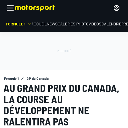
FORMULE 1
ACCUEIL
NEWS
GALERIES PHOTO
VIDÉOS
CALENDRIER
R
Formule 1
GP du Canada
AU GRAND PRIX DU CANADA,
LA COURSE AU
DÉVELOPPEMENT NE
RALENTIRA PAS