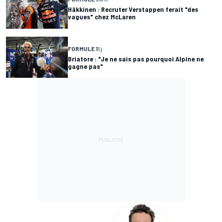
Häkkinen : Recruter Verstappen ferait "des
vagues" chez McLaren
FORMULE 1
1 j
Briatore : "Je ne sais pas pourquoi Alpine ne
gagne pas"