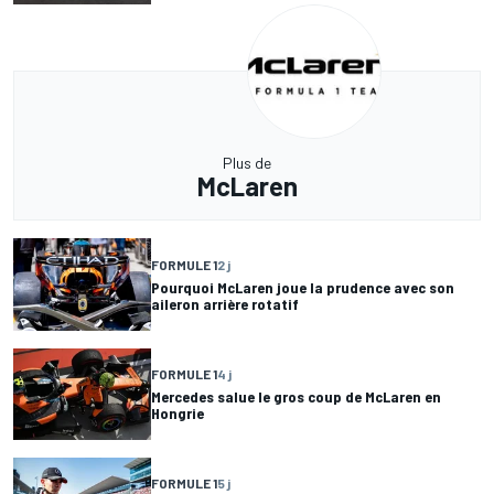
Plus de
McLaren
FORMULE 1
2 j
Pourquoi McLaren joue la prudence avec son
aileron arrière rotatif
FORMULE 1
4 j
Mercedes salue le gros coup de McLaren en
Hongrie
FORMULE 1
5 j