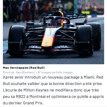
Max Verstappen (Red Bull)
Photo de: Sam Bloxham / LAT Images via Getty Images
Après avoir introduit un nouveau package à Miami,
Red
Bull
souhaite valider que la bonne direction a été prise.
L'écurie de Milton Keynes ne modifiera donc que très
peu sa RB22 à Montréal et optimisera ce qu'elle a appris
du dernier Grand Prix.