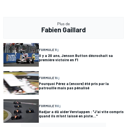
Plus de
Fabien Gaillard
FORMULE 1
1 j
Il y a 20 ans, Jenson Button décrochait sa
première victoire en F1
FORMULE 1
9 j
Pourquoi Pérez a (encore) été pris par la
patrouille mais pas pénalisé
FORMULE 1
10 j
Hadjar a dû aider Verstappen : "J'ai vite compris
quand ils m'ont laissé en piste..."