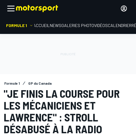
FORMULE 1
ACCUEIL
NEWS
GALERIES PHOTO
VIDÉOS
CALENDRIER
R
Formule 1
GP du Canada
"JE FINIS LA COURSE POUR
LES MÉCANICIENS ET
LAWRENCE" : STROLL
DÉSABUSÉ À LA RADIO