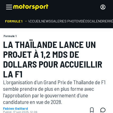
FORMULE 1
ACCUEIL
NEWS
GALERIES PHOTO
VIDÉOS
CALENDRIER
R
Formule 1
LA THAÏLANDE LANCE UN
PROJET À 1,2 MDS DE
DOLLARS POUR ACCUEILLIR
LA F1
L'organisation d'un Grand Prix de Thaïlande de F1
semble prendre de plus en plus forme avec
l'approbation par le gouvernement d'une
candidature en vue de 2028.
Fabien Gaillard
Publié:
17 juin 2025, 12:06