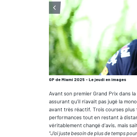
WRC
GP de Miami 2025 - Le jeudi en images
Avant son premier Grand Prix dans la
assurant qu'il
n'avait pas jugé la mon
avant très réactif. Trois courses plus 
WEC
performances tout en restant à dist
véritablement changé d'avis, mais sait 
"J'ai juste besoin de plus de temps pou