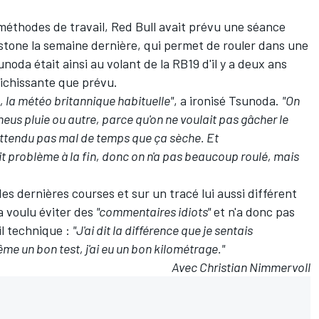
méthodes de travail, Red Bull avait prévu une séance
rstone la semaine dernière
, qui permet de rouler dans une
oda était ainsi au volant de la RB19 d'il y a deux ans
richissante que prévu.
e, la météo britannique habituelle"
, a ironisé Tsunoda.
"On
pneus pluie ou autre, parce qu'on ne voulait pas gâcher le
attendu pas mal de temps que ça sèche. Et
t problème à la fin, donc on n'a pas beaucoup roulé, mais
es dernières courses et sur un tracé lui aussi différent
 voulu éviter des
"commentaires idiots"
et n'a donc pas
il technique :
"J'ai dit la différence que je sentais
me un bon test, j'ai eu un bon kilométrage."
Avec Christian Nimmervoll