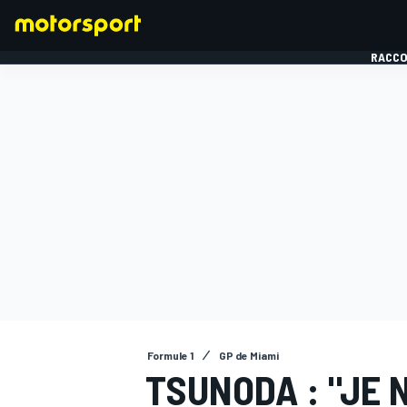
RACCO
FORMULE 1
Formule 1
GP de Miami
TSUNODA : "JE 