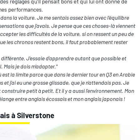
des réglages qu'il pensait bons et qui lui ont donné de
nnes performances.
dans la voiture. Je me sentais assez bien avec l'équilibre
 sensations que j'avais. Je pense que ces choses-là viennent
accepter les difficultés de la voiture, si on ressent un peu de
ue les chronos restent bons, il faut probablement rester
différente. J'essaie d'apprendre autant que possible et
. Mais je dois m'adapter."
est la limite parce que dans le dernier tour en Q3 en Arabie
 et j'ai eu une grosse glissade, que je n'attendais pas. Je
t construire petit à petit. Et il y a aussi l'environnement. Mon
élange entre anglais écossais et mon anglais japonais !
ais à Silverstone