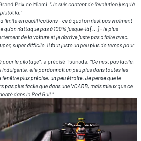
Grand Prix de Miami.
"Je suis content de l'évolution jusqu'à
lutôt là."
 limite en qualifications – ce à quoi on n'est pas vraiment
 qu'on n'attaque pas à 100% jusque-là [...] - le plus
ment de la voiture et je n'arrive juste pas à faire avec.
super, super difficile. Il faut juste un peu plus de temps pour
 pour le pilotage"
, a précisé Tsunoda.
"Ce n'est pas facile,
s indulgente, elle pardonnait un peu plus dans toutes les
 fenêtre plus précise, un peu étroite. Je pense que le
ours pas plus facile que dans une VCARB, mais mieux que ce
monté dans la Red Bull."