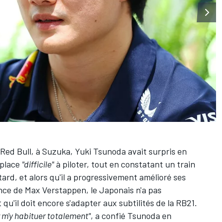
Red Bull
, à Suzuka,
Yuki Tsunoda
avait surpris en
oplace
"difficile"
à piloter
, tout en constatant un train
tard, et alors qu'il a progressivement amélioré ses
ance de
Max Verstappen
, le Japonais n'a pas
qu'il doit encore s'adapter aux subtilités de la RB21.
r m'y habituer totalement"
, a confié Tsunoda en