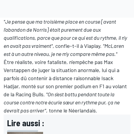
"Je pense que ma troisième place en course [avant
l'abandon de Norris] était purement due aux
qualifications, parce que pour ce qui est du rythme, il n'y
en avait pas vraiment"
, confie-t-il à Viaplay.
"McLaren
est à un autre niveau, je ne m'y compare même pas."
Être réaliste, voire fataliste, n'empêche pas Max
Verstappen de juger la situation anormale, lui qui a
parfois dû contenir à distance raisonnable
Isack
Hadjar
, monté sur son premier podium en F1 au volant
de la
Racing Bulls
.
"On s'est battu pendant toute la
course contre notre écurie sœur en rythme pur, ça ne
devrait pas arriver"
, tonne le Néerlandais.
Lire aussi :