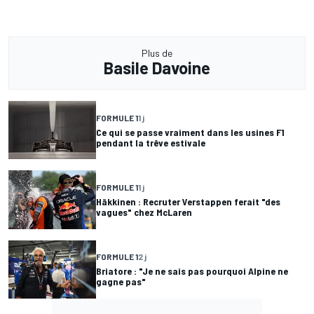
Plus de
Basile Davoine
FORMULE 1
1 j
Ce qui se passe vraiment dans les usines F1
pendant la trêve estivale
FORMULE 1
1 j
Häkkinen : Recruter Verstappen ferait "des
vagues" chez McLaren
FORMULE 1
2 j
Briatore : "Je ne sais pas pourquoi Alpine ne
gagne pas"