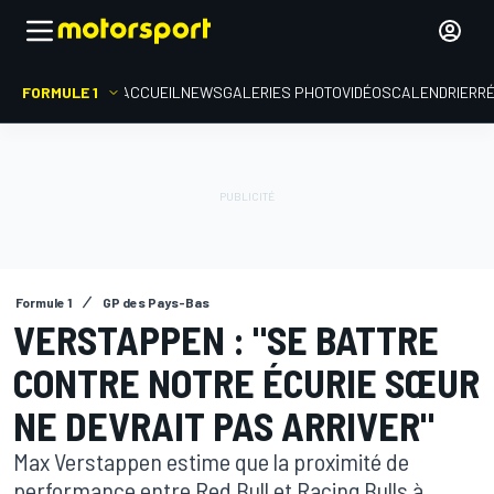
FORMULE 1
ACCUEIL
NEWS
GALERIES PHOTO
VIDÉOS
CALENDRIER
R
Formule 1
GP des Pays-Bas
VERSTAPPEN : "SE BATTRE
CONTRE NOTRE ÉCURIE SŒUR
NE DEVRAIT PAS ARRIVER"
Max Verstappen estime que la proximité de
performance entre Red Bull et Racing Bulls à