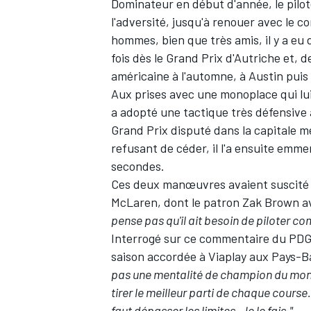
Dominateur en début d'année, le pilo
l'adversité, jusqu'à renouer avec le 
hommes, bien que très amis, il y a eu d
fois dès le Grand Prix d'Autriche et,
américaine à l'automne, à Austin puis
Aux prises avec une monoplace qui lu
a adopté une tactique très défensive 
Grand Prix disputé dans la capitale me
refusant de céder, il l'a ensuite emm
secondes.
Ces deux manœuvres avaient suscité u
McLaren
, dont le patron Zak Brown a
pense pas qu'il ait besoin de piloter c
Interrogé sur ce commentaire du PDG
saison accordée à Viaplay aux Pays
pas une mentalité de champion du mo
tirer le meilleur parti de chaque course.
faut dépasser les limites. Je le fais."