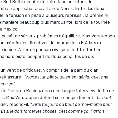
te
Red Bull
a ensuite dû faire face au retour de
combat rapproché face à
Lando Norris
. Entre les deux
e la tension en piste à plusieurs reprises : la première
 de manière beaucoup plus marquante, lors de la tournée
 à Mexico.
i posait de sérieux problèmes d'équilibre, Max Verstappen
au mépris des directives de course de la FIA lors du
xicaine. Attaqué par son rival pour le titre tout en
ené hors piste, écopant de deux pénalités de dix
n vent de critiques, y compris de la part du clan
vait assuré :
"Max est un pilote tellement génial que je ne
omme ça".
 de McLaren Racing, dans une longue interview de fin de
-Bas, Max Verstappen défend son comportement.
"Ils n'ont
nde"
, répond-il.
"J'irai toujours au bout de moi-même pour
 Et si je dois forcer les choses, c'est comme ça. Parfois il