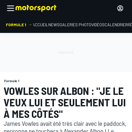
FORMULE 1
ACCUEIL
NEWS
GALERIES PHOTO
VIDÉOS
CALENDRIER
R
Formule 1
VOWLES SUR ALBON : "JE LE
VEUX LUI ET SEULEMENT LUI
À MES CÔTÉS"
James Vowles avait été très clair avec le paddock,
personne ne touchera à Alexander Albon ! Le