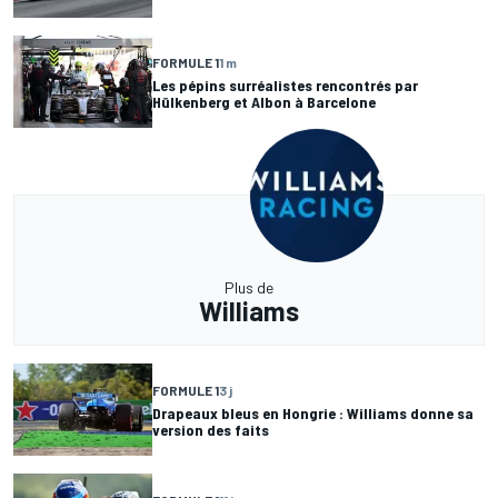
FORMULE 1
1 m
Les pépins surréalistes rencontrés par
Hülkenberg et Albon à Barcelone
Plus de
Williams
FORMULE 1
3 j
Drapeaux bleus en Hongrie : Williams donne sa
version des faits