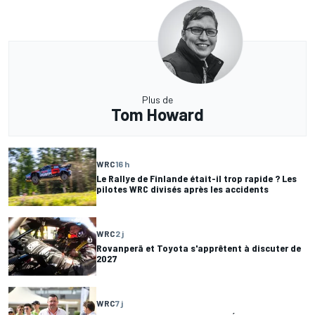
Plus de
Tom Howard
WRC
16 h
Le Rallye de Finlande était-il trop rapide ? Les
pilotes WRC divisés après les accidents
WRC
2 j
Rovanperä et Toyota s'apprêtent à discuter de
2027
WRC
7 j