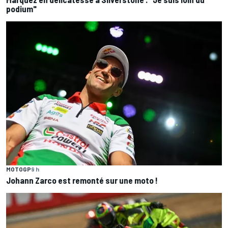
podium"
MOTOGP
9 h
Johann Zarco est remonté sur une moto !