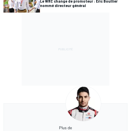
Le WRC change de promoteur : Éric Boullier
nommé directeur général
Plus de