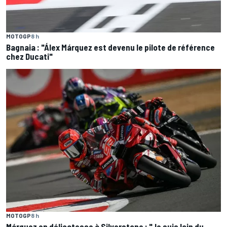
MOTOGP
8 h
Bagnaia : "Álex Márquez est devenu le pilote de référence
chez Ducati"
MOTOGP
8 h
Márquez en délicatesse à Silverstone : "Je suis loin du