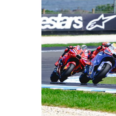
WRC
WEC