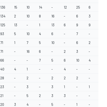
136
15
10
14
-
12
25
6
-
134
2
10
8
16
-
6
3
-
125
13
-
1
13
6
9
9
11
93
5
10
4
6
-
7
-
7
71
1
7
5
10
-
6
2
1
71
-
16
6
-
2
3
-
5
66
-
-
7
5
6
10
4
8
40
4
1
-
-
4
-
-
3
28
-
2
-
2
2
2
-
-
23
-
3
-
3
1
-
1
-
21
-
5
2
3
3
-
-
2
20
3
4
-
5
-
1
-
-