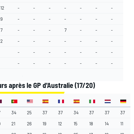
12
-
-
-
-
-
-
-
-
9
-
-
-
-
-
-
-
-
7
-
-
-
7
-
-
-
-
2
-
-
-
-
-
-
-
-
-
-
-
-
-
-
-
-
-
-
-
-
-
-
-
-
 après le GP d'Australie (17/20)
7
34
25
37
37
34
37
37
37
9
21
26
19
12
15
18
14
11