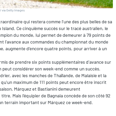
/ via Getty Images
traordinaire qui restera comme l'une des plus belles de sa
p Island. Ce cinquième succès sur le tracé australien, le
ampion du monde, lui permet de demeurer à 79 points de
ont l'avance aux commandes du championnat du monde
he, augmente d'encore quatre points, pour arriver à un
permis de prendre six points supplémentaires d'avance sur
rtín peut considérer son week-end comme un succès.
drier
, avec les manches de Thaïlande, de Malaisie et la
s qu'un maximum de 111 points peut encore être inscrit
a saison, Márquez et Bastianini demeurent
itre. Mais l'équipier de Bagnaia concède de son côté 92
 un terrain important sur Márquez ce week-end.