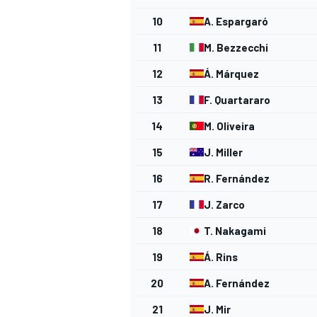
10
A. Espargaró
11
M. Bezzecchi
12
Á. Márquez
13
F. Quartararo
14
M. Oliveira
15
J. Miller
16
R. Fernández
17
J. Zarco
18
T. Nakagami
19
Á. Rins
20
A. Fernández
21
J. Mir