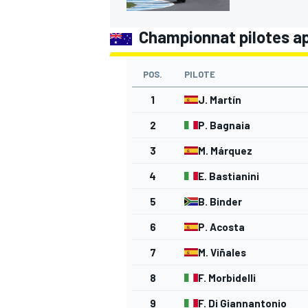
Championnat pilotes apr
POS.
PILOTE
AUTRES CHAMPIONNATS
1
J. Martín
2
P. Bagnaia
3
M. Márquez
4
E. Bastianini
5
B. Binder
6
P. Acosta
7
M. Viñales
8
F. Morbidelli
9
F. Di Giannantonio