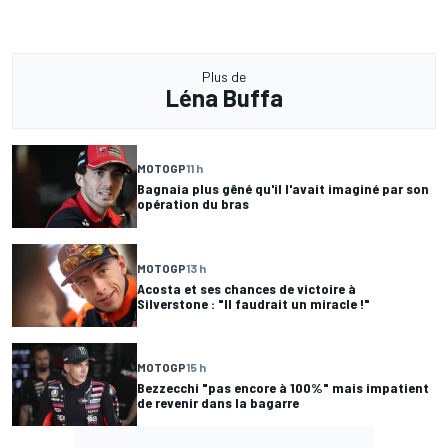
Plus de
Léna Buffa
MOTOGP
11 h
Bagnaia plus gêné qu'il l'avait imaginé par son
opération du bras
MOTOGP
13 h
Acosta et ses chances de victoire à
Silverstone : "Il faudrait un miracle !"
MOTOGP
15 h
Bezzecchi "pas encore à 100%" mais impatient
de revenir dans la bagarre