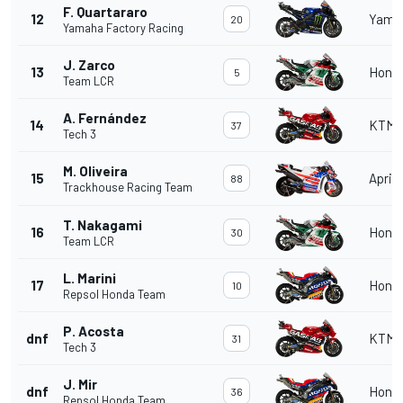
F. Quartararo
12
Yama
20
Yamaha Factory Racing
J. Zarco
13
Hond
5
Team LCR
A. Fernández
14
KTM
37
Tech 3
M. Oliveira
15
Aprili
88
Trackhouse Racing Team
T. Nakagami
16
Hond
30
Team LCR
L. Marini
17
Hond
10
Repsol Honda Team
P. Acosta
dnf
KTM
31
Tech 3
J. Mir
dnf
Hond
36
Repsol Honda Team