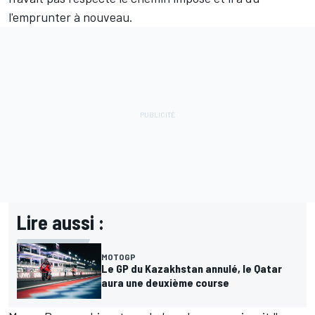
l'emprunter à nouveau.
Lire aussi :
MOTOGP
Le GP du Kazakhstan annulé, le Qatar
aura une deuxième course