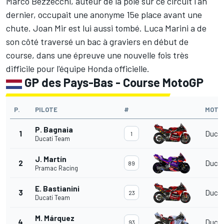
Marco Bezzecchi
, auteur de la pole sur ce circuit l'an
dernier, occupait une anonyme 15e place avant une
chute.
Joan Mir
est lui aussi tombé.
Luca Marini
a de
son côté traversé un bac à graviers en début de
course, dans une épreuve une nouvelle fois très
difficile pour l'équipe Honda officielle.
GP des Pays-Bas - Course MotoGP
P.
PILOTE
#
MOTO
P. Bagnaia
1
Ducat
1
Ducati Team
J. Martín
2
Ducat
89
Pramac Racing
E. Bastianini
3
Ducat
23
Ducati Team
M. Márquez
4
Ducat
93