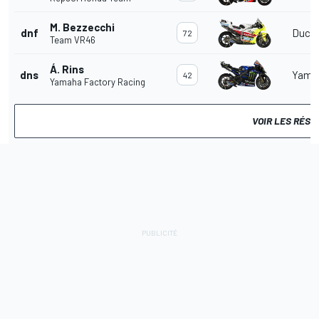
M. Bezzecchi
dnf
Ducat
72
Team VR46
Á. Rins
dns
Yama
42
Yamaha Factory Racing
VOIR LES RÉS