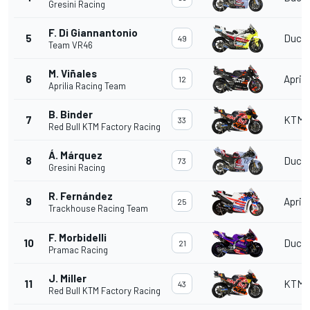
Gresini Racing
F. Di Giannantonio
5
Ducat
49
Team VR46
M. Viñales
6
Aprili
12
Aprilia Racing Team
B. Binder
7
KTM
33
Red Bull KTM Factory Racing
Á. Márquez
8
Ducat
73
Gresini Racing
R. Fernández
9
Aprili
25
Trackhouse Racing Team
F. Morbidelli
10
Ducat
21
Pramac Racing
J. Miller
11
KTM
43
Red Bull KTM Factory Racing