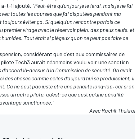
a-t-il ajouté.
"Peut-être qu'un jour je le ferai, mais je ne l'ai
it avec toutes les courses que j'ai disputées pendant ma
 toujours éviter ça. Si quelqu'un rencontre parfois ce
u premier virage avec le réservoir plein, des pneus neufs, et
 humides. Tout était si piégeux qu'on ne peut pas faire ce
uspension, considérant que c'est aux commissaires de
e pilote Tech3 aurait néanmoins voulu voir une sanction
is d'accord là-dessus à la Commission de sécurité. On avait
 si des choses comme celles d'aujourd'hui se produisaient, il
t. Ça ne peut pas juste être une pénalité long-lap, car si on
lesse un autre pilote, qu'est-ce que c'est qu'une pénalité
 davantage sanctionnée."
Avec Rachit Thukral