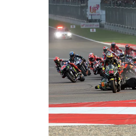
WRC
WEC