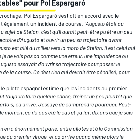
tables" pour Pol Espargaró
crochage, Pol Espargaró s'est dit en accord avec le
it également un incident de course.
"Augusto était au
u sujet de Stefan, c'est qu'il aurait peut-être pu être un peu
jectoire d'Augusto et ouvrir un peu sa trajectoire avant
gusto est allé du milieu vers la moto de Stefan. Il est celui qui
s je ne vois pas ça comme une erreur, une imprudence ou
gusto essayait d'ouvrir sa trajectoire pour passer le
de la course. Ce n'est rien qui devrait être pénalisé, pour
 le pilote espagnol estime que les incidents au premier
ut toujours faire quelque chose, freiner un peu plus tôt que
arfois, ça arrive. J'essaye de comprendre pourquoi. Peut-
le moment ça n'a pas été le cas et ça fait dix ans que je suis
 On en a énormément parlé, entre pilotes et à la Commission
ue du premier virage, et ça arrive quand même alors je