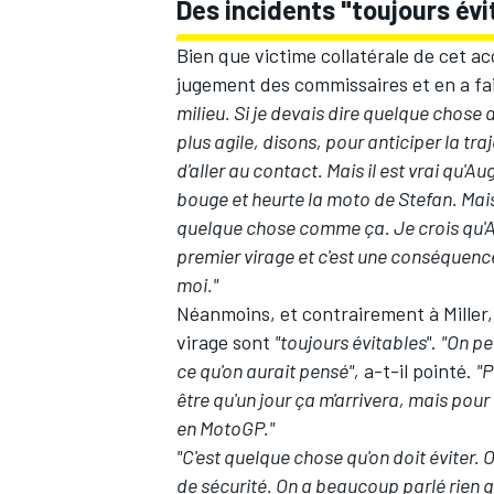
Des incidents "toujours évi
Bien que victime collatérale de cet ac
jugement des commissaires et en a fa
milieu. Si je devais dire quelque chose a
plus agile, disons, pour anticiper la tra
d'aller au contact. Mais il est vrai qu'Au
bouge et heurte la moto de Stefan. Mai
quelque chose comme ça. Je crois qu'Au
premier virage et c'est une conséquence 
moi."
Néanmoins, et contrairement à Miller,
virage sont
"toujours évitables"
.
"On pe
ce qu'on aurait pensé",
a-t-il pointé.
"P
être qu'un jour ça m'arrivera, mais pour 
en MotoGP."
"C'est quelque chose qu'on doit éviter.
de sécurité. On a beaucoup parlé rien q