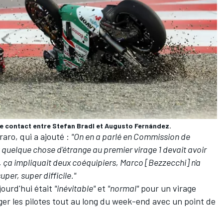
le contact entre Stefan Bradl et Augusto Fernández.
raro
, qui a ajouté :
"On en a parlé en Commission de
it quelque chose d'étrange au premier virage 1 devait avoir
l, ça impliquait deux coéquipiers, Marco [Bezzecchi] n'a
per, super difficile."
ujourd'hui était
"inévitable"
et
"normal"
pour un virage
ger les pilotes tout au long du week-end
avec un point de