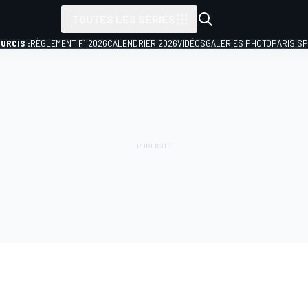
TOUTES LES SÉRIES
URCIS :
RÈGLEMENT F1 2026
CALENDRIER 2026
VIDÉOS
GALERIES PHOTO
PARIS S