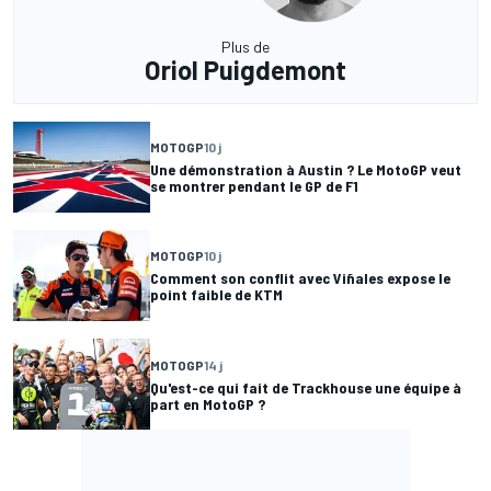
Plus de
Oriol Puigdemont
MOTOGP
10 j
Une démonstration à Austin ? Le MotoGP veut
se montrer pendant le GP de F1
MOTOGP
10 j
Comment son conflit avec Viñales expose le
point faible de KTM
MOTOGP
14 j
Qu'est-ce qui fait de Trackhouse une équipe à
part en MotoGP ?