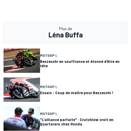
Plus de
Léna Buffa
MOTOGP
1 j
Bezzecchi en souffrance et étonné d'être en
tête
MOTOGP
1 j
Essais - Coup de maître pour Bezzecchi !
MOTOGP
1 j
"L'alliance parfaite" : Crutchlow croit en
Quartararo chez Honda