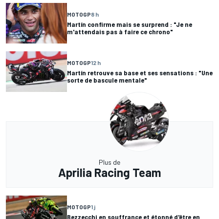
MOTOGP
8 h
Martín confirme mais se surprend : "Je ne
m'attendais pas à faire ce chrono"
MOTOGP
12 h
Martín retrouve sa base et ses sensations : "Une
sorte de bascule mentale"
Plus de
Aprilia Racing Team
MOTOGP
1 j
Bezzecchi en souffrance et étonné d'être en