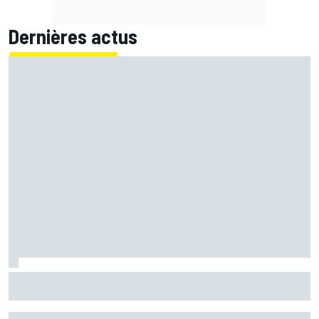
Dernières actus
Marc Márquez démuni face à sa perte de rythme : "Nous
n'avions jamais connu ça"