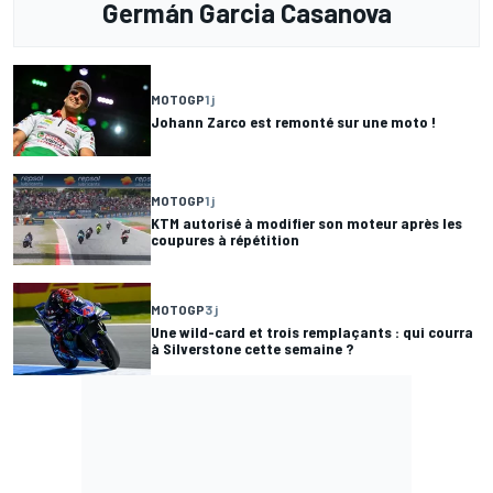
Germán Garcia Casanova
MOTOGP
1 j
Johann Zarco est remonté sur une moto !
MOTOGP
1 j
KTM autorisé à modifier son moteur après les
coupures à répétition
MOTOGP
3 j
Une wild-card et trois remplaçants : qui courra
à Silverstone cette semaine ?