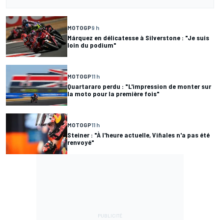
MOTOGP
9 h
Márquez en délicatesse à Silverstone : "Je suis
loin du podium"
MOTOGP
11 h
Quartararo perdu : "L'impression de monter sur
la moto pour la première fois"
MOTOGP
11 h
Steiner : "À l'heure actuelle, Viñales n'a pas été
renvoyé"