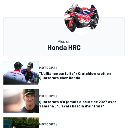
Plus de
Honda HRC
MOTOGP
2 j
"L'alliance parfaite" : Crutchlow croit en
Quartararo chez Honda
MOTOGP
2 j
Quartararo n'a jamais discuté de 2027 avec
Yamaha : "J'avais besoin d'air frais"
MOTOGP
3 j