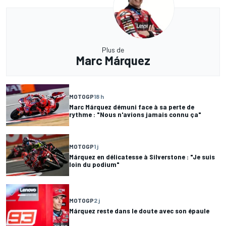
Plus de
Marc Márquez
MOTOGP
18 h
Marc Márquez démuni face à sa perte de
rythme : "Nous n'avions jamais connu ça"
MOTOGP
1 j
Márquez en délicatesse à Silverstone : "Je suis
loin du podium"
MOTOGP
2 j
Márquez reste dans le doute avec son épaule