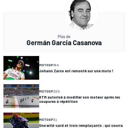
Plus de
Germán Garcia Casanova
MOTOGP
16 h
Johann Zarco est remonté sur une moto !
MOTOGP
22 h
KTM autorisé à modifier son moteur après les
coupures à répétition
MOTOGP
3 j
Une wild-card et trois remplaçants : qui courra