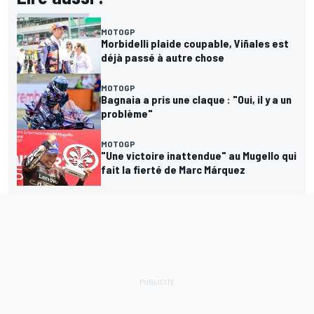
MOTOGP
Morbidelli plaide coupable, Viñales est
déjà passé à autre chose
MOTOGP
Bagnaia a pris une claque : "Oui, il y a un
problème"
MOTOGP
"Une victoire inattendue" au Mugello qui
fait la fierté de Marc Márquez