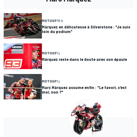
MOTOGP
15 h
Márquez en délicatesse à Silverstone : "Je suis
loin du podium"
MOTOGP
1 j
Márquez reste dans le doute avec son épaule
MOTOGP
1 j
Marc Márquez assume enfin : "Le favori, c'est
moi, non ?"