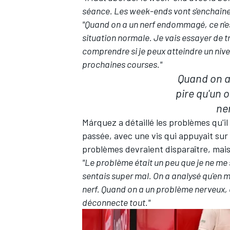
séance. Les week-ends vont s'enchaîner
"Quand on a un nerf endommagé, ce n'es
situation normale. Je vais essayer de tra
comprendre si je peux atteindre un niv
prochaines courses."
Quand on a
pire qu'un 
ne
Márquez a détaillé les problèmes qu'il 
passée, avec une vis qui appuyait sur
problèmes devraient disparaître, mais
"Le problème était un peu que je ne me 
sentais super mal. On a analysé qu'en m
nerf. Quand on a un problème nerveux, c
déconnecte tout."