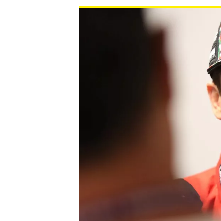
WRC
WEC