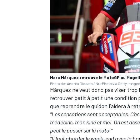
AUTRES CHAMPIONNATS
Marc Márquez retrouve le MotoGP au Mugell
Photo de: Andrea Diodato / NurPhoto via Getty Image
Márquez ne veut donc pas viser trop h
retrouver petit à petit une condition p
que reprendre le guidon l'aidera à ret
"Les sensations sont acceptables. C'est
médecins, mon kiné et moi. On est assez
peut le passer sur la moto."
"Il faut aborder le week-end avec la b