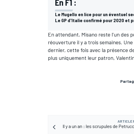
En F1 :
Le Mugello en lice pour un éventuel se
Le GP d'Italie confirmé pour 2020 et 
En attendant, Misano reste l'un des p
AUTRES CHAMPIONNATS
réouverture
il y a trois semaines. Un
dernier, cette fois avec la présence 
plus uniquement leur patron, Valenti
Partag
ARTICLE
Il y a un an : les scrupules de Petruc