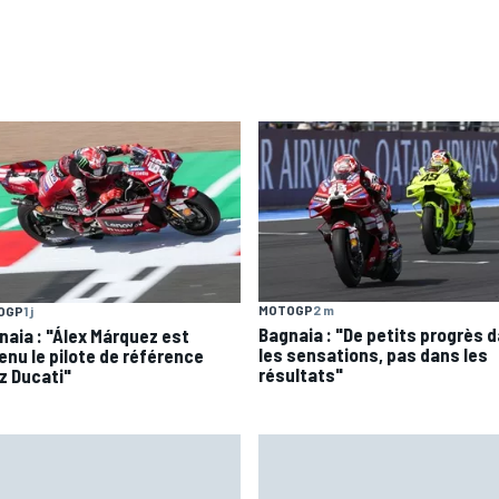
MOTOGP
2 m
OGP
1 j
Bagnaia : "De petits progrès 
naia : "Álex Márquez est
les sensations, pas dans les
enu le pilote de référence
résultats"
z Ducati"