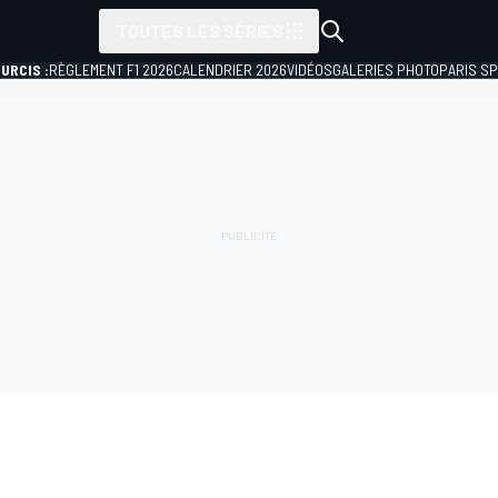
TOUTES LES SÉRIES
URCIS :
RÈGLEMENT F1 2026
CALENDRIER 2026
VIDÉOS
GALERIES PHOTO
PARIS S