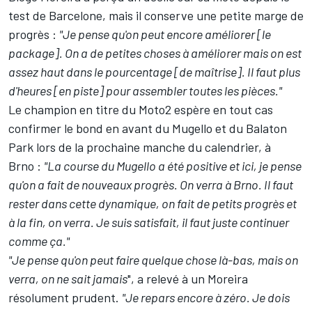
test de Barcelone, mais il conserve une petite marge de
progrès
:
"Je pense qu'on peut encore améliorer [le
package]. On a de petites choses à améliorer mais on est
assez haut dans le pourcentage [de maîtrise]. Il faut plus
d'heures [en piste] pour assembler toutes les pièces."
Le champion en titre du Moto2 espère en tout cas
confirmer le bond en avant du Mugello et du Balaton
Park lors de la prochaine manche du calendrier, à
Brno
:
"La course du Mugello a été positive et ici, je pense
qu'on a fait de nouveaux progrès. On verra à Brno. Il faut
rester dans cette dynamique, on fait de petits progrès et
à la fin, on verra. Je suis satisfait, il faut juste continuer
comme ça."
"Je pense qu'on peut faire quelque chose là-bas, mais on
verra, on ne sait jamais
", a relevé à un Moreira
résolument prudent.
"Je repars encore à zéro. Je dois