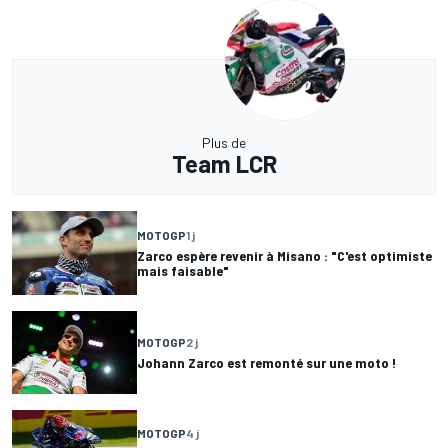
Plus de
Team LCR
MOTOGP
1 j
Zarco espère revenir à Misano : "C'est optimiste
mais faisable"
MOTOGP
2 j
Johann Zarco est remonté sur une moto !
MOTOGP
4 j