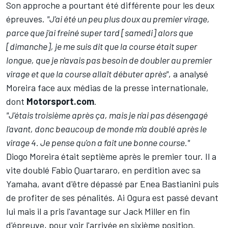
Son approche a pourtant été différente pour les deux
épreuves.
"J'ai été un peu plus doux au premier virage,
parce que j'ai freiné super tard [samedi] alors que
[dimanche], je me suis dit que la course était super
longue, que je n'avais pas besoin de doubler au premier
virage et que la course allait débuter après"
, a analysé
Moreira face aux médias de la presse internationale,
dont
Motorsport.com
.
"J'étais troisième après ça, mais je n'ai pas désengagé
l'avant, donc beaucoup de monde m'a doublé après le
virage 4. Je pense qu'on a fait une bonne course."
Diogo Moreira était septième après le premier tour. Il a
vite doublé
Fabio Quartararo
, en perdition avec sa
Yamaha, avant d'être dépassé par
Enea Bastianini
puis
de profiter de ses pénalités.
Ai Ogura
est passé devant
lui mais il a pris l'avantage sur
Jack Miller
en fin
d'épreuve, pour voir l'arrivée en sixième position.