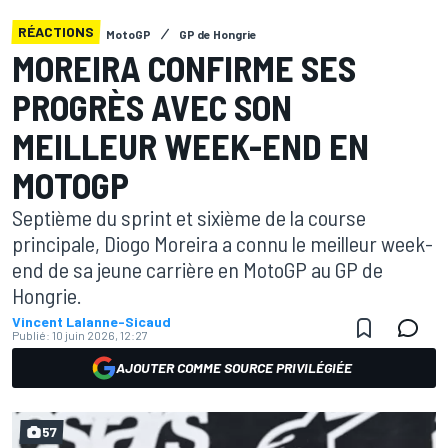
RÉACTIONS
MotoGP
GP de Hongrie
MOREIRA CONFIRME SES
PROGRÈS AVEC SON
MEILLEUR WEEK-END EN
MOTOGP
Septième du sprint et sixième de la course
principale, Diogo Moreira a connu le meilleur week-
end de sa jeune carrière en MotoGP au GP de
Hongrie.
Vincent Lalanne-Sicaud
Publié:
10 juin 2026, 12:27
AJOUTER COMME SOURCE PRIVILÉGIÉE
57